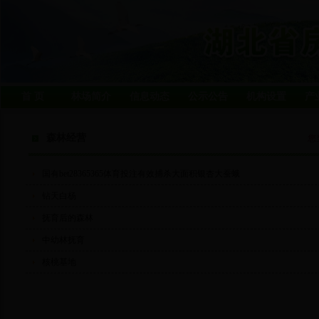
首 页
林场简介
信息动态
公示公告
机构设置
产
森林经营
您
国有bet28365365体育投注有效捕杀大面积银杏大蚕蛾
钻天白杨
抚育后的森林
中幼林抚育
核桃基地