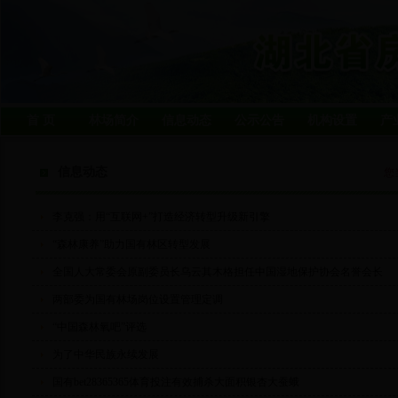
首 页
林场简介
信息动态
公示公告
机构设置
产
信息动态
您
李克强：用“互联网+”打造经济转型升级新引擎
“森林康养”助力国有林区转型发展
全国人大常委会原副委员长乌云其木格担任中国湿地保护协会名誉会长
两部委为国有林场岗位设置管理定调
“中国森林氧吧”评选
为了中华民族永续发展
国有bet28365365体育投注有效捕杀大面积银杏大蚕蛾