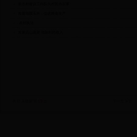
新农村建设工作队为村民办实事
发展地膜玉米，促进粮食生产
农村执法
发展高山蔬菜 增加村民收入
共
13
条数据 第
1/2
页
下一页
末页