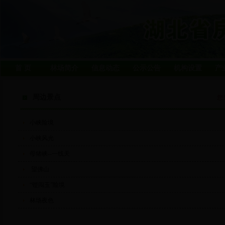
首 页
林场简介
信息动态
公示公告
机构设置
产
周边景点
您
小峡险境
小峡风光
母猪峡--一线天
望佛山
“镫闯玉”险境
林场夜色