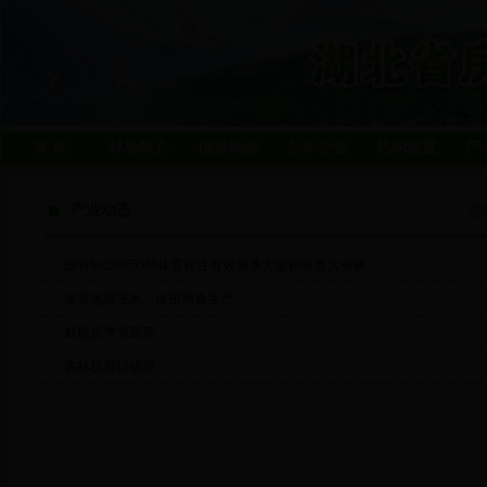
首 页
林场简介
信息动态
公示公告
机构设置
产
产业动态
您
国有bet28365365体育投注有效捕杀大面积银杏大蚕蛾
发展地膜玉米，促进粮食生产
栽植反季节蔬菜
森林抚育结硕果